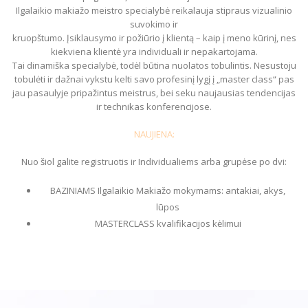
Ilgalaikio makiažo meistro specialybė reikalauja stipraus vizualinio
suvokimo ir
kruopštumo. Įsiklausymo ir požiūrio į klientą – kaip į meno kūrinį, nes
kiekviena klientė yra individuali ir nepakartojama.
Tai dinamiška specialybė, todėl būtina nuolatos tobulintis. Nesustoju
tobulėti ir dažnai vykstu kelti savo profesinį lygį į „master class“ pas
jau pasaulyje pripažintus meistrus, bei seku naujausias tendencijas
ir technikas konferencijose.
NAUJIENA:
Nuo šiol galite registruotis ir Individualiems arba grupėse po dvi:
BAZINIAMS Ilgalaikio Makiažo mokymams: antakiai, akys,
lūpos
MASTERCLASS kvalifikacijos kėlimui