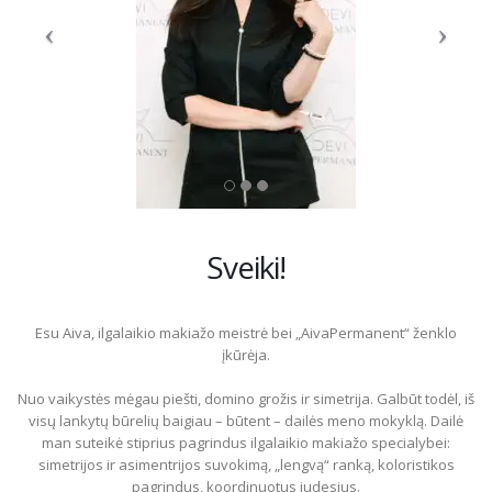
Sveiki!
Esu Aiva, ilgalaikio makiažo meistrė bei „AivaPermanent“ ženklo
įkūrėja.
Nuo vaikystės mėgau piešti, domino grožis ir simetrija. Galbūt todėl, iš
visų lankytų būrelių baigiau – būtent – dailės meno mokyklą. Dailė
man suteikė stiprius pagrindus ilgalaikio makiažo specialybei:
simetrijos ir asimentrijos suvokimą, „lengvą“ ranką, koloristikos
pagrindus, koordinuotus judesius.